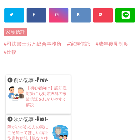
家族信託
司法書士おと総合事務所
家族信託
成年後見制度
比較
Prev
前の記事 -
-
【初心者向け】認知症
対策にも効果抜群の家
族信託をわかりやすく
解説！
Next
次の記事 -
-
障がいがある方の親に
こそ知ってほしい福祉
型家族信託【親なき後