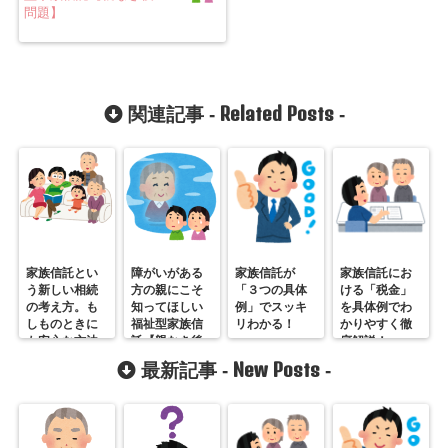
問題】
Related Posts
関連記事 -
-
家族信託とい
障がいがある
家族信託が
家族信託にお
う新しい相続
方の親にこそ
「３つの具体
ける「税金」
の考え方。も
知ってほしい
例」でスッキ
を具体例でわ
しものときに
福祉型家族信
リわかる！
かりやすく徹
も安心な方法
託【親なき後
底解説！
を紹介します
問題】
New Posts
最新記事 -
-