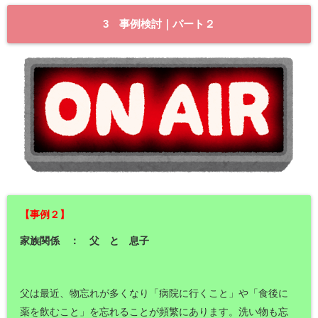
3 事例検討｜パート２
【事例２】
家族関係 ： 父 と 息子
父は最近、物忘れが多くなり「病院に行くこと」や「食後に
薬を飲むこと」を忘れることが頻繁にあります。洗い物も忘