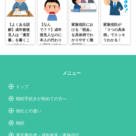
【よくある誤
【なん
家族信託にお
家族信託が
解】成年被後
で？？】成年
ける「税金」
「３つの具体
見人は「遺言
後見人なのに
を具体例でわ
例」でスッキ
書」を書くこ
本人の代わり
かりやすく徹
リわかる！
とができな
に契約ができ
底解説！
い？
ない？？
メニュー
トップ
相続手続きが初めての方へ
他社との違い
相続
遺言書作成・成年後見・家族信託