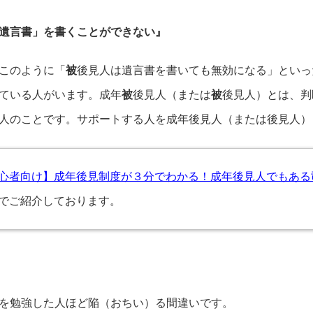
遺言書」を書くことができない』
このように「
被
後見人は遺言書を書いても無効になる」といっ
ている人がいます。成年
被
後見人（または
被
後見人）とは、判
人のことです。サポートする人を成年後見人（または後見人）
心者向け】成年後見制度が３分でわかる！成年後見人でもある
でご紹介しております。
を勉強した人ほど陥（おちい）る間違いです。