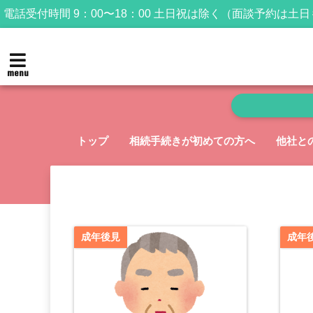
電話受付時間 9：00〜18：00 土日祝は除く（面談予約は土
menu
トップ
相続手続きが初めての方へ
他社と
成年後見
成年