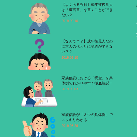
【よくある誤解】成年被後見人
は「遺言書」を書くことができ
ない？
2019.09.16
【なんで？？】成年後見人なの
に本人の代わりに契約ができな
い？？
2019.09.10
家族信託における「税金」を具
体例でわかりやすく徹底解説！
2019.09.03
家族信託が「３つの具体例」で
スッキリわかる！
2019.08.26