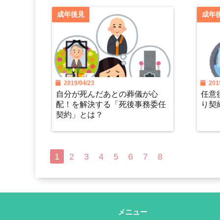
成年後見
成年
2019/04/23
2019
自分が死んだあとの葬儀が心
任意
配！を解決する「死後事務委任
り契
契約」とは？
1
2
3
4
5
6
7
8
メニュー