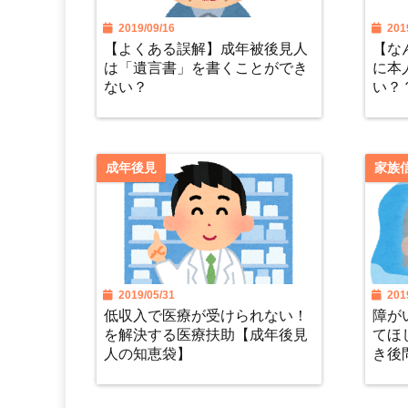
2019/09/16
2019
【よくある誤解】成年被後見人
【な
は「遺言書」を書くことができ
に本
ない？
い？
成年後見
家族
2019/05/31
2019
低収入で医療が受けられない！
障が
を解決する医療扶助【成年後見
てほ
人の知恵袋】
き後