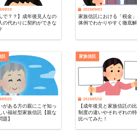
/09/10
2019/09/03
んで？？】成年後見人なの
家族信託における「税金
人の代わりに契約ができな
体例でわかりやすく徹底
？
信託
家族信託
/05/25
2019/05/16
いがある方の親にこそ知っ
【成年後見と家族信託の
しい福祉型家族信託【親な
制度の違いやそれぞれの
問題】
比べてみた！