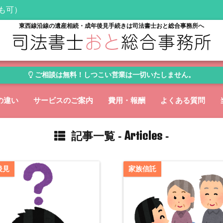
日も可）
東西線沿線の遺産相続・成年後見手続きは司法書士おと総合事務所へ
ご相談は無料！しつこい営業は一切いたしません。
の違い
サービスのご案内
費用・報酬
よくある質問
Articles
記事一覧 -
-
後見
家族信託