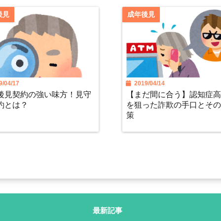
後見
成年後見
/04/17
2019/04/14
後見契約の強い味方！見守
【まだ間に合う】認知症
約とは？
を狙った詐欺の手口とそ
策
最新記事