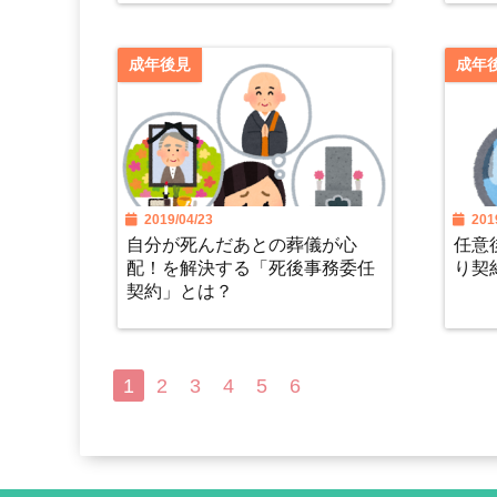
成年後見
成年
2019/04/23
2019
自分が死んだあとの葬儀が心
任意
配！を解決する「死後事務委任
り契
契約」とは？
1
2
3
4
5
6