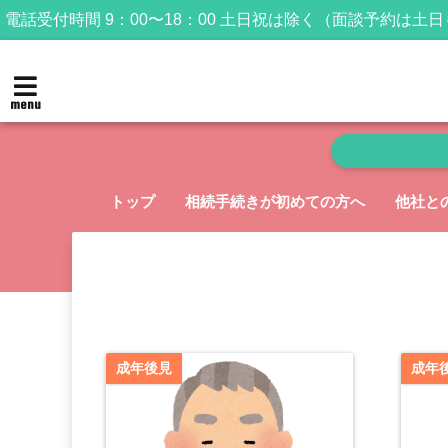
電話受付時間 9：00〜18：00 土日祝は除く（面談予約は土
menu
トップ
相続手続きが初めての方へ
他社と
成年後見
成年