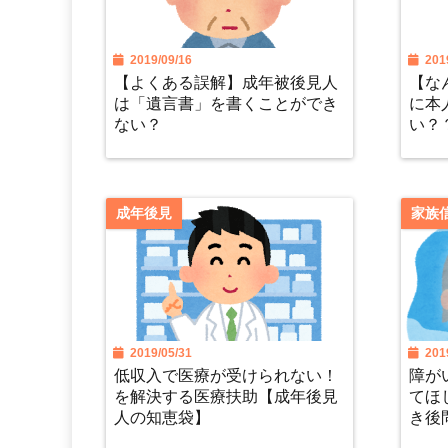
2019/09/16
2019
【よくある誤解】成年被後見人
【な
は「遺言書」を書くことができ
に本
ない？
い？
成年後見
家族
2019/05/31
2019
低収入で医療が受けられない！
障が
を解決する医療扶助【成年後見
てほ
人の知恵袋】
き後