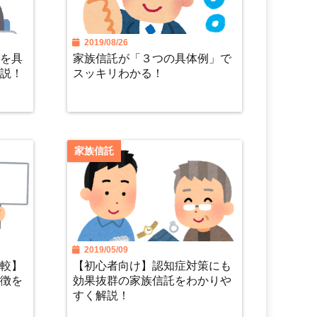
2019/08/26
」を具
家族信託が「３つの具体例」で
解説！
スッキリわかる！
家族信託
2019/05/09
比較】
【初心者向け】認知症対策にも
特徴を
効果抜群の家族信託をわかりや
すく解説！