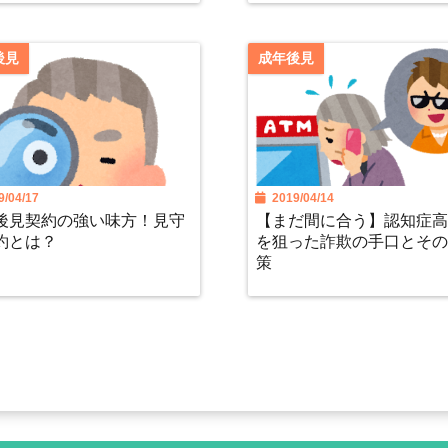
後見
成年後見
/04/17
2019/04/14
後見契約の強い味方！見守
【まだ間に合う】認知症
約とは？
を狙った詐欺の手口とそ
策