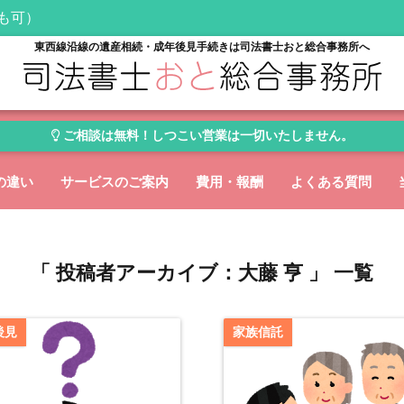
日も可）
東西線沿線の遺産相続・成年後見手続きは司法書士おと総合事務所へ
ご相談は無料！しつこい営業は一切いたしません。
の違い
サービスのご案内
費用・報酬
よくある質問
「 投稿者アーカイブ：大藤 亨 」 一覧
後見
家族信託