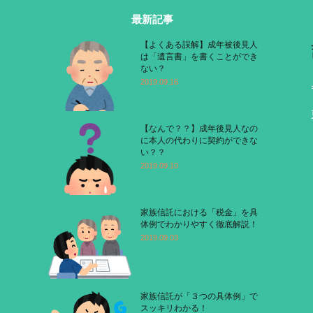
最新記事
【よくある誤解】成年被後見人
は「遺言書」を書くことができ
ない？
2019.09.16
【なんで？？】成年後見人なの
に本人の代わりに契約ができな
い？？
2019.09.10
家族信託における「税金」を具
体例でわかりやすく徹底解説！
2019.09.03
家族信託が「３つの具体例」で
スッキリわかる！