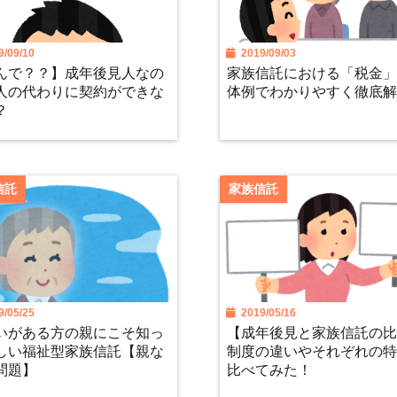
/09/10
2019/09/03
んで？？】成年後見人なの
家族信託における「税金
人の代わりに契約ができな
体例でわかりやすく徹底
？
信託
家族信託
/05/25
2019/05/16
いがある方の親にこそ知っ
【成年後見と家族信託の
しい福祉型家族信託【親な
制度の違いやそれぞれの
問題】
比べてみた！