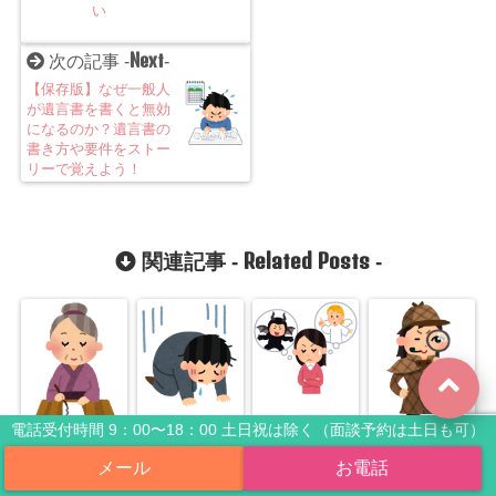
い
Next
次の記事 -
-
【保存版】なぜ一般人
が遺言書を書くと無効
になるのか？遺言書の
書き方や要件をストー
リーで覚えよう！
Related Posts
関連記事 -
-
電話受付時間 9：00〜18：00 土日祝は除く（面談予約は土日も可）
遺言書に一手
【こんなはず
疑似体験で相
【初心者向
間を加えるだ
では…】相続
続放棄がわか
け】相続財産
けで遺産相続
放棄の本当の
る！気になる
の調査のコ
の大変さが全
デメリット！
期限や無効に
ツ！詳しい遺