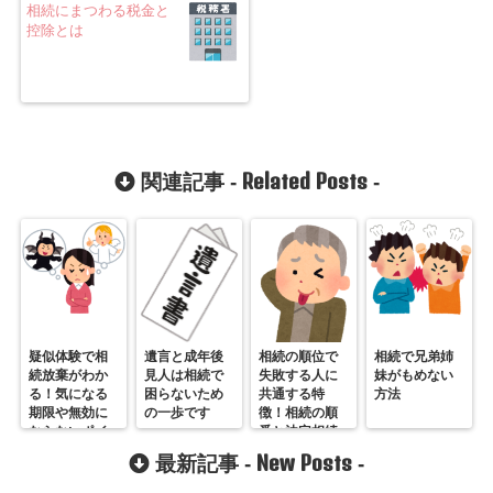
相続にまつわる税金と
控除とは
Related Posts
関連記事 -
-
疑似体験で相
遺言と成年後
相続の順位で
相続で兄弟姉
続放棄がわか
見人は相続で
失敗する人に
妹がもめない
る！気になる
困らないため
共通する特
方法
期限や無効に
の一歩です
徴！相続の順
ならないポイ
番と法定相続
ントを徹底解
分も徹底解説
New Posts
最新記事 -
-
説！