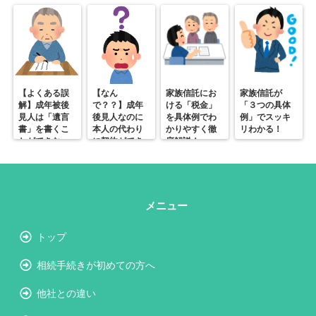
【よくある誤
【なん
家族信託にお
家族信託が
解】成年被後
で？？】成年
ける「税金」
「３つの具体
見人は「遺言
後見人なのに
を具体例でわ
例」でスッキ
書」を書くこ
本人の代わり
かりやすく徹
リわかる！
とができな
に契約ができ
底解説！
い？
ない？？
メニュー
トップ
相続手続きが初めての方へ
他社との違い