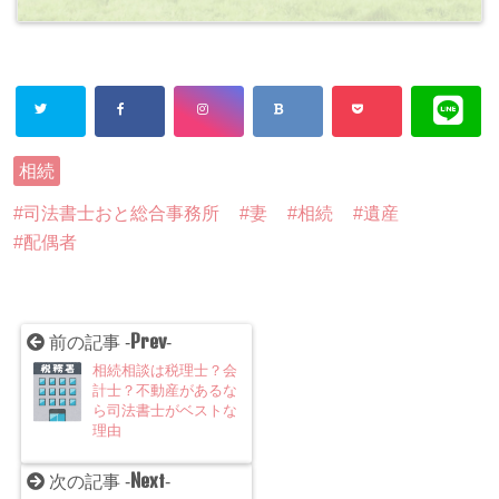
相続
司法書士おと総合事務所
妻
相続
遺産
配偶者
Prev
前の記事 -
-
相続相談は税理士？会
計士？不動産があるな
ら司法書士がベストな
理由
Next
次の記事 -
-