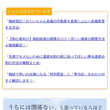
こちらも読まれています
『
相続登記｜おじいちゃん名義の不動産を直接じぶんへ名義変更
する方法
』
『
【初心者向け】相続財産の調査のコツ！詳しい遺産の調査方法
も徹底解説！
』
『
兄弟でモメないために遺産分割の前に知ってほしい事＆遺産分
割の方法や種類まとめ
』
『
相続で争いの火種になる「特別受益」と「寄与分」をわかりや
すく解説します！
』