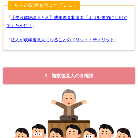
こちらの記事も読まれています
『
【失敗体験談まとめ】成年後見制度を「より効果的に活用す
る」ために！
』
『
法人が成年後見人になることのメリット・デメリット
』
2 複数後見人の各権限